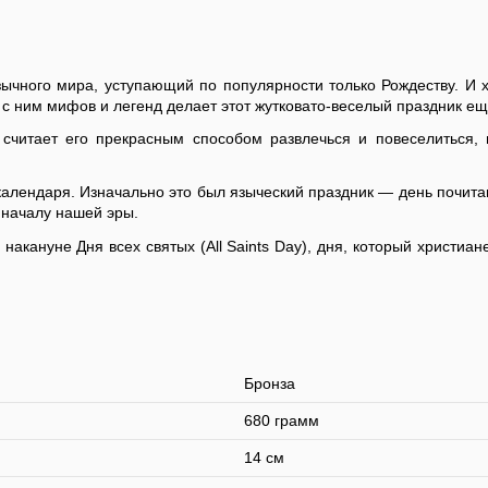
зычного мира, уступающий по популярности только Рождеству. И 
х с ним мифов и легенд делает этот жутковато-веселый праздник е
 считает его прекрасным способом развлечься и повеселиться,
 календаря. Изначально это был языческий праздник — день почитан
к началу нашей эры.
р накануне Дня всех святых (All Saints Day), дня, который христ
Бронза
680 грамм
14 см