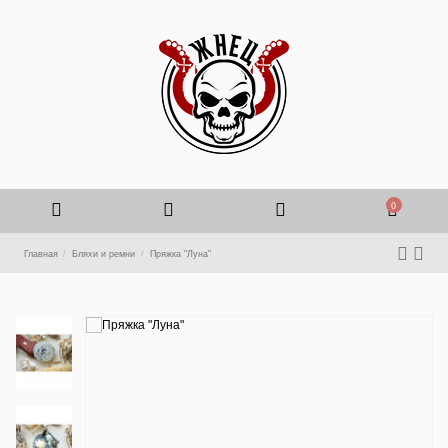
0
Главная
Бляхи и ремни
Пряжка "Луна"