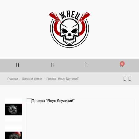
0
Главная
Бляхи и ремни
Пряжка "Янус Двуликий"