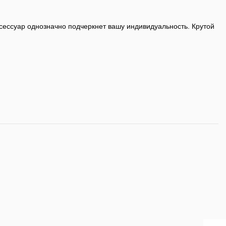
сессуар однозначно подчеркнет вашу индивидуальность. Крутой
Пряжка "Legends never die"